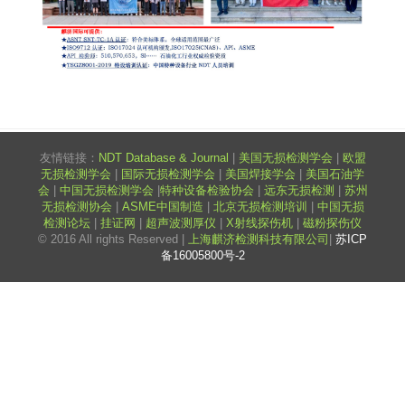
友情链接：
NDT Database & Journal
|
美国无损检测学会
|
欧盟
无损检测学会
|
国际无损检测学会
|
美国焊接学会
|
美国石油学
会
|
中国无损检测学会
|
特种设备检验协会
|
远东无损检测
|
苏州
无损检测协会
|
ASME中国制造
|
北京无损检测培训
|
中国无损
检测论坛
|
挂证网
|
超声波测厚仪
|
X射线探伤机
|
磁粉探伤仪
© 2016 All rights Reserved |
上海麒济检测科技有限公司
|
苏ICP
备16005800号-2